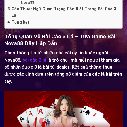
Nova88
Các Thuật Ngữ Quan Trọng Cần Biết Trong Bài Cào 3
Lá
Tổng kết
Tổng Quan Về Bài Cào 3 Lá – Tựa Game Bài
Nova88 Đầy Hấp Dẫn
Theo thông tin từ nhiều nhà cái uy tín khác ngoài
Nova88,
bài cào 3 lá
là trò chơi mà mỗi người tham gia
sẽ nhận được 3 lá bài từ dealer. Kết quả thắng thua
được xác định dựa trên tổng số điểm của các lá bài trên
tay.