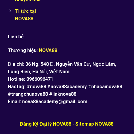
Ti tức tại
NOVA88
Liên hệ
Thương hiệu:
NOVA88
Địa chỉ: 36 Ng. 548 Đ. Nguyễn Văn Cừ, Ngọc Lâm,
Long Biên, Hà Nội, Việt Nam
Hotline: 0966096471
Hastag: #nova88 #nova88academy #nhacainova88
#trangchunova88 #linknova88
Email: nova88academy@gmail. com
Đăng Ký Đại lý NOVA88
-
Sitemap
NOVA88