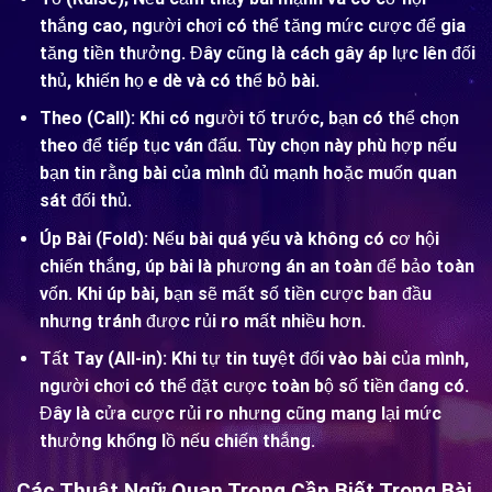
thắng cao, người chơi có thể tăng mức cược để gia
tăng tiền thưởng. Đây cũng là cách gây áp lực lên đối
thủ, khiến họ e dè và có thể bỏ bài.
Theo (Call): Khi có người tố trước, bạn có thể chọn
theo để tiếp tục ván đấu. Tùy chọn này phù hợp nếu
bạn tin rằng bài của mình đủ mạnh hoặc muốn quan
sát đối thủ.
Úp Bài (Fold): Nếu bài quá yếu và không có cơ hội
chiến thắng, úp bài là phương án an toàn để bảo toàn
vốn. Khi úp bài, bạn sẽ mất số tiền cược ban đầu
nhưng tránh được rủi ro mất nhiều hơn.
Tất Tay (All-in): Khi tự tin tuyệt đối vào bài của mình,
người chơi có thể đặt cược toàn bộ số tiền đang có.
Đây là cửa cược rủi ro nhưng cũng mang lại mức
thưởng khổng lồ nếu chiến thắng.
Các Thuật Ngữ Quan Trọng Cần Biết Trong Bài