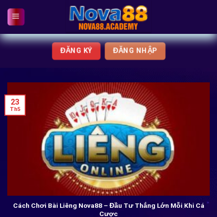
Chuyển
đến
nội
dung
ĐĂNG KÝ
ĐĂNG NHẬP
23
Th5
Cách Chơi Bài Liêng Nova88 – Đầu Tư Thắng Lớn Mỗi Khi Cá
Cược