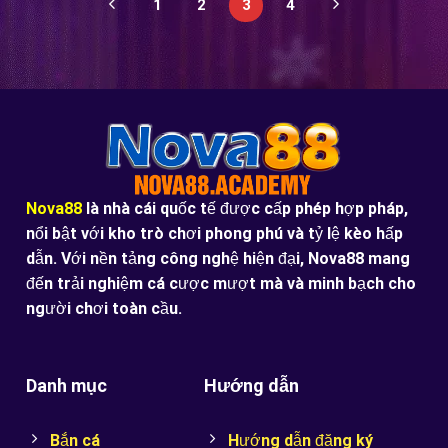
1
2
3
4
Nova88
là nhà cái quốc tế được cấp phép hợp pháp,
nổi bật với kho trò chơi phong phú và tỷ lệ kèo hấp
dẫn. Với nền tảng công nghệ hiện đại,
Nova88
mang
đến trải nghiệm cá cược mượt mà và minh bạch cho
người chơi toàn cầu.
Danh mục
Hướng dẫn
Bắn cá
Hướng dẫn đăng ký