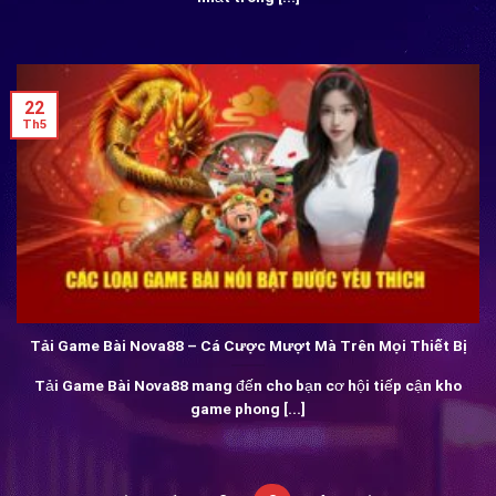
22
Th5
Tải Game Bài Nova88 – Cá Cược Mượt Mà Trên Mọi Thiết Bị
Tải Game Bài Nova88 mang đến cho bạn cơ hội tiếp cận kho
game phong [...]