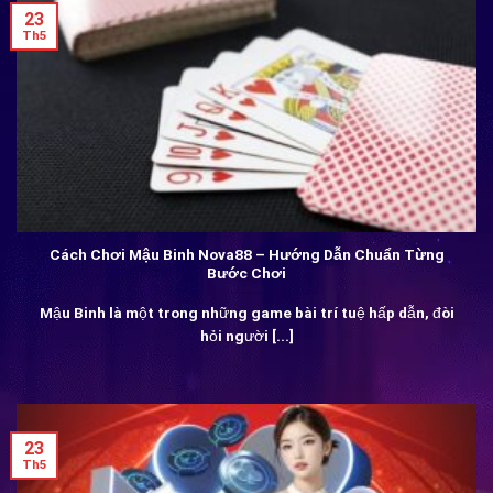
23
Th5
Cách Chơi Mậu Binh Nova88 – Hướng Dẫn Chuẩn Từng
Bước Chơi
Mậu Binh là một trong những game bài trí tuệ hấp dẫn, đòi
hỏi người [...]
23
Th5